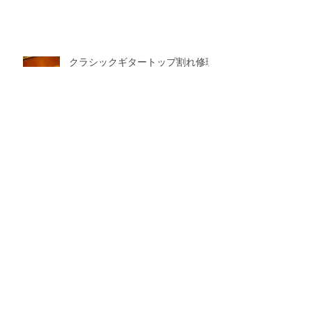
クラシックギタートップ割れ修理
IWASHITA
MANDOLINS&GUITARSさんが来
店！
10/14（土）beadguitarインストア
ライブ＆ワークショップレポー
ト！