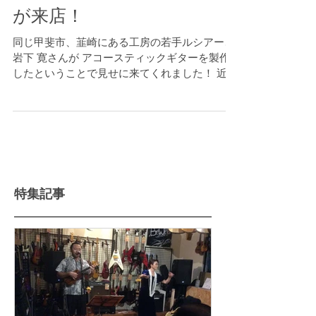
MANDOLINS&GUITARSさん
が来店！
同じ甲斐市、韮崎にある工房の若手ルシアー、
岩下 寛さんが アコースティックギターを製作
したということで見せに来てくれました！ 近年
マンドリン製作で注目されるルシアーですが 日
本を代表するギター製作家の坂田氏に師事しギ
ター製作にも力をいれているとの事で...
特集記事