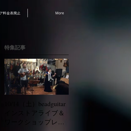
リペア料金表廃止
More
特集記事
り
ま
タ
き
10/14（土）beadguitar
ッ
インストアライブ＆
ワークショップレポ
ート！