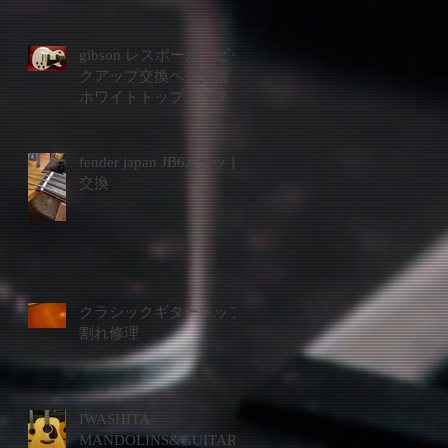
gibson レスポール ピッ
クアップ交換ペグ交換
ホワイトトップ？！？
fender japan JB62 ナット
交換
クラシックギタートップ
割れ修理
IWASHITA
MANDOLINS&GUITARS