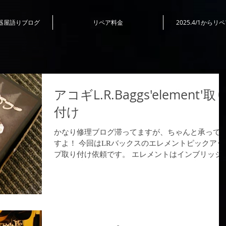
器屋語りブログ
リペア料金
2025.4/1から
アコギL.R.Baggs'element'取
付け
かなり修理ブログ滞ってますが、ちゃんと承って
すよ！ 今回はLRバックスのエレメントピックアッ
プ取り付け依頼です。 エレメントはインブリッジ
イプのピエゾピックアップで 特徴としては、はっ
りした音量が得られ、ハウリングに強いピックア
プです。...