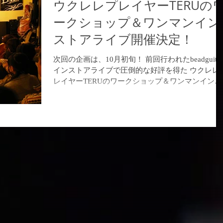
ウクレレプレイヤーTERUの
ークショップ＆ワンマンイン
ストアライブ開催決定！
次回の企画は、10月初旬！ 前回行われたbeadguitar
インストアライブで圧倒的な好評を得た ウクレレプ
レイヤーTERUのワークショップ＆ワンマンインス
トアライブを開催！ 都内で毎回、定員になるほど人
気のワークショップ『TERUのストラミング講座』
がBeadgui...