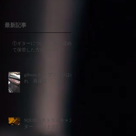
ワ
最新記事
①ギターについて 弦は緩め
て保管した方がいいの？
gibson J-45 ブリッジはが
れ 再接着
SQUIER ストラトキャス
ター ナット交換