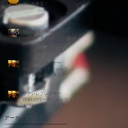
さんが来店！
10/14（土）beadguitarイ
ンストアライブ＆ワーク
ショップレポート！
ウクレレプレイヤー
TERUのワークショップ
＆ワンマンインストアラ
イブ10/14（土）17時～
ワークショップ、19時～
ライブ！
ウクレレプレイヤー
TERUのワークショップ
＆ワンマンインストアラ
イブ10/14（土）決定！
アーカイブ
なんとフリーライブで
す！！